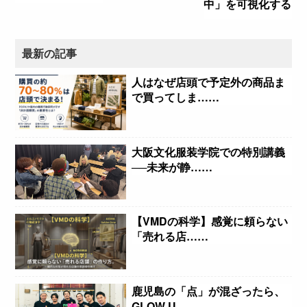
中」を可視化する
最新の記事
人はなぜ店頭で予定外の商品ま
で買ってしま……
大阪文化服装学院での特別講義
──未来が静……
【VMDの科学】感覚に頼らない
「売れる店……
鹿児島の「点」が混ざったら、
GLOW U……