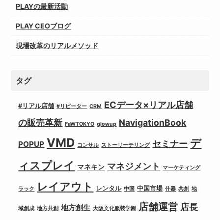
PLAYの最新活動
PLAY CEOブログ
現場改革のリアルメソッド
タグ
ECデータ×リアル店舗
#リアル店舗
#リピーター
CRM
の販売革新
NavigationBook
FaWTOKYO
glowup
VMD
デ
セミナー
POPUP
コンサル
ストーリーテリング
ィスプレイ
マネジメント
マネキン
マーケティング
レイアウト
レンタル
中国市場
ラック
中国
什器
共創
地
店舗運営
店長
地方創生
域創成
地方共創
大阪文化服装学園