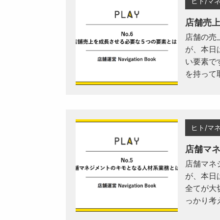
ヒト/マ
店舗売
店舗の売
が、本日
い要素で
を持って
ヒト/マ
店舗マ
店舗マネ
が、本日
全てが大
っかり考