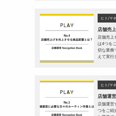
ヒト/マ
店舗売
店舗売上
は4つを
切な業務
えて実行
ヒト/マ
店舗運
店舗運営
つをご紹