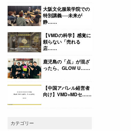
大阪文化服装学院での
特別講義──未来が
静……
【VMDの科学】感覚に
頼らない「売れる
店……
鹿児島の「点」が混ざ
ったら、GLOW U……
【中国アパレル経営者
向け】VMD+MDセ……
カテゴリー