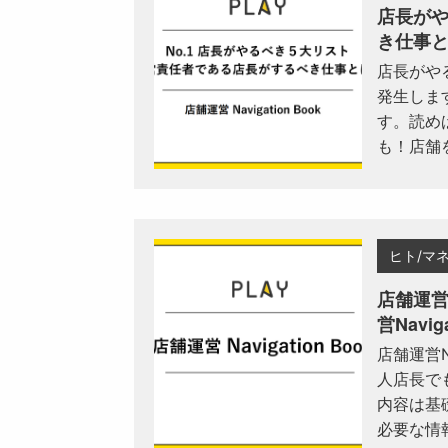
店長が
き仕事
店長がや
発生しま
す。読め
も！店舗
ヒト/マ
店舗運
営Navig
店舗運営N
人店長で
内容は基
必要な情