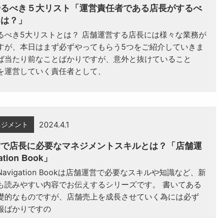
やるべき５大リスト「運営責任者である店長がするべ
とは？」
るべき5大リストとは？ 店舗運営する店長には様々な業務が
すが、本日はまず必ずやってもらう5つをご紹介していきま
ば当たり前なことばかりですが、意外と抜けていること
を運営していく責任者として、
2024.4.1
ネジメント
営で店長に必要なマネジメントスキルとは？「店舗運
ation Book」
avigation Bookは店舗運営で必要なスキルや知識など、新
も読みやすい内容でお伝えするシリーズです。 書いてある
礎的なものですが、店舗売上を成長させていく為には必ず
報ばかりですの