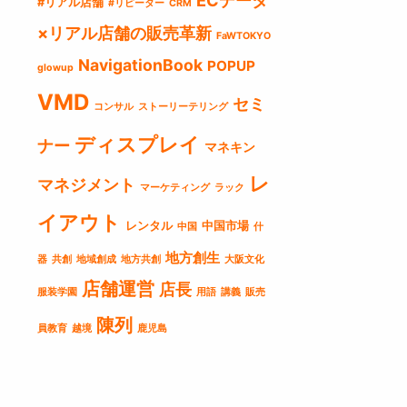
ECデータ
#リアル店舗
#リピーター
CRM
×リアル店舗の販売革新
FaWTOKYO
NavigationBook
POPUP
glowup
VMD
セミ
コンサル
ストーリーテリング
ディスプレイ
ナー
マネキン
レ
マネジメント
マーケティング
ラック
イアウト
レンタル
中国市場
中国
什
地方創生
器
共創
地域創成
地方共創
大阪文化
店舗運営
店長
服装学園
用語
講義
販売
陳列
員教育
越境
鹿児島