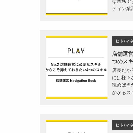
な業務で
ティン業
ヒト/マ
店舗運
つのス
店長だか
には様々
読めば当
かかるス
ヒト/マ