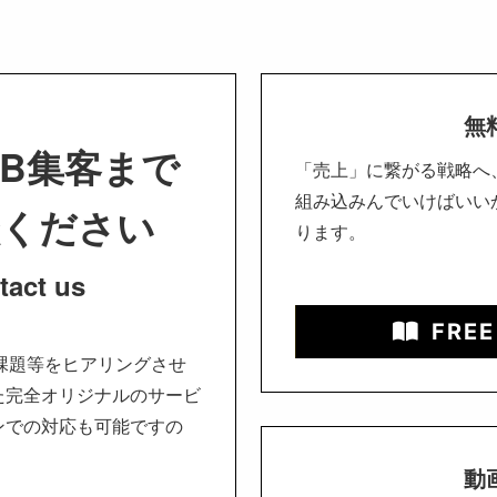
無
B集客まで
「売上」に繋がる戦略へ
組み込みんでいけばいい
談ください
ります。
tact us
FREE
課題等をヒアリングさせ
た完全オリジナルのサービ
ンでの対応も可能ですの
動