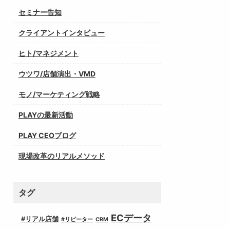
セミナー告知
クライアントインタビュー
ヒト/マネジメント
ウツワ/店舗演出・VMD
モノ/マーケティング戦略
PLAYの最新活動
PLAY CEOブログ
現場改革のリアルメソッド
タグ
ECデータ
#リアル店舗
#リピーター
CRM