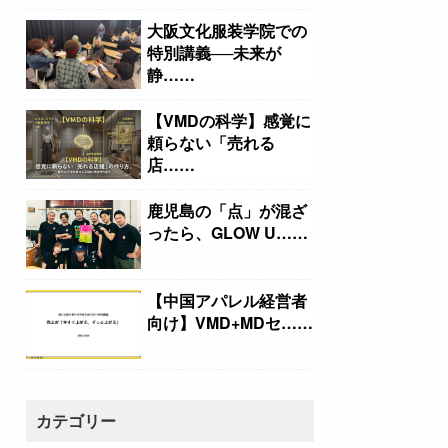
大阪文化服装学院での
特別講義──未来が
静……
【VMDの科学】感覚に
頼らない「売れる
店……
鹿児島の「点」が混ざ
ったら、GLOW U……
【中国アパレル経営者
向け】VMD+MDセ……
カテゴリー