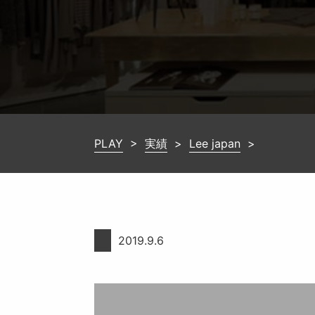
PLAY
>
実績
>
Lee japan
>
2019.9.6