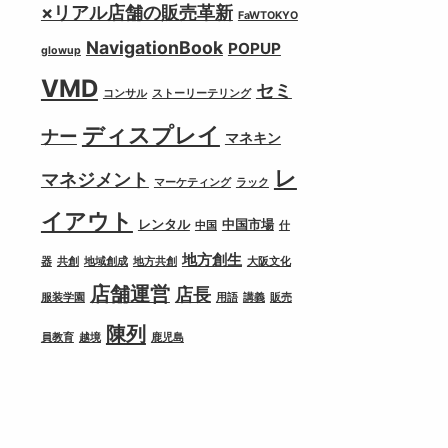
×リアル店舗の販売革新
FaWTOKYO
NavigationBook
POPUP
glowup
VMD
セミ
コンサル
ストーリーテリング
ディスプレイ
ナー
マネキン
レ
マネジメント
マーケティング
ラック
イアウト
レンタル
中国市場
中国
什
地方創生
器
共創
地域創成
地方共創
大阪文化
店舗運営
店長
服装学園
用語
講義
販売
陳列
員教育
越境
鹿児島