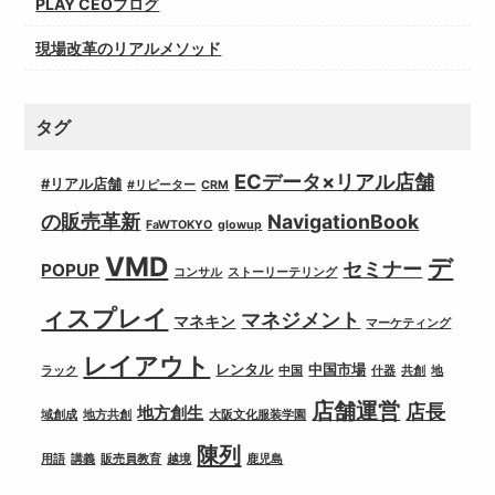
PLAY CEOブログ
現場改革のリアルメソッド
タグ
ECデータ×リアル店舗
#リアル店舗
#リピーター
CRM
の販売革新
NavigationBook
FaWTOKYO
glowup
VMD
デ
セミナー
POPUP
コンサル
ストーリーテリング
ィスプレイ
マネジメント
マネキン
マーケティング
レイアウト
レンタル
中国市場
ラック
中国
什器
共創
地
店舗運営
店長
地方創生
域創成
地方共創
大阪文化服装学園
陳列
用語
講義
販売員教育
越境
鹿児島