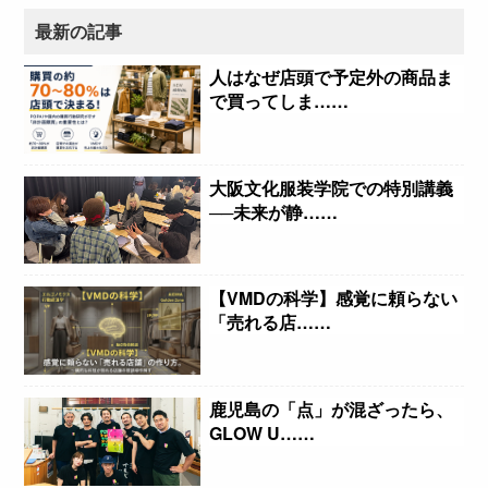
最新の記事
人はなぜ店頭で予定外の商品ま
で買ってしま……
大阪文化服装学院での特別講義
──未来が静……
【VMDの科学】感覚に頼らない
「売れる店……
鹿児島の「点」が混ざったら、
GLOW U……