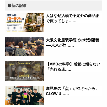
最新の記事
人はなぜ店頭で予定外の商品ま
で買ってしま……
大阪文化服装学院での特別講義
──未来が静……
【VMDの科学】感覚に頼らない
「売れる店……
鹿児島の「点」が混ざったら、
GLOW U……