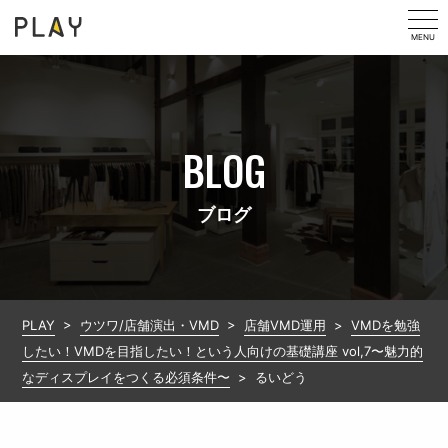
MENU
BLOG
ブログ
PLAY
>
ウツワ/店舗演出・VMD
>
店舗VMD運用
>
VMDを勉強
したい！VMDを目指したい！という人向けの基礎講座 vol,7〜魅力的
なディスプレイをつくる必須条件〜
>
るいどう