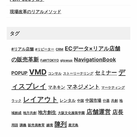
現場改革のリアルメソッド
タグ
ECデータ×リアル店舗
#リアル店舗
#リピーター
CRM
の販売革新
NavigationBook
FaWTOKYO
glowup
VMD
デ
セミナー
POPUP
コンサル
ストーリーテリング
ィスプレイ
マネジメント
マネキン
マーケティング
レイアウト
レンタル
中国市場
ラック
中国
什器
共創
地
店舗運営
店長
地方創生
域創成
地方共創
大阪文化服装学園
陳列
用語
講義
販売員教育
越境
鹿児島