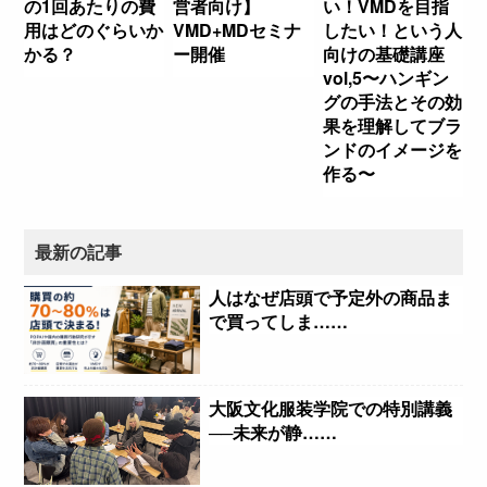
の1回あたりの費
営者向け】
い！VMDを目指
用はどのぐらいか
VMD+MDセミナ
したい！という人
かる？
ー開催
向けの基礎講座
vol,5〜ハンギン
グの手法とその効
果を理解してブラ
ンドのイメージを
作る〜
最新の記事
人はなぜ店頭で予定外の商品ま
で買ってしま……
大阪文化服装学院での特別講義
──未来が静……