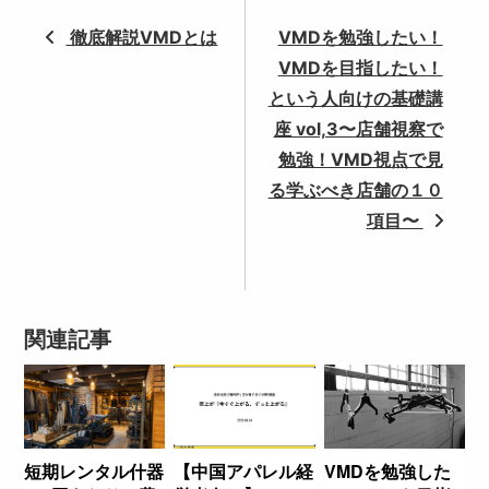
徹底解説VMDとは
VMDを勉強したい！
VMDを目指したい！
という人向けの基礎講
座 vol,3〜店舗視察で
勉強！VMD視点で見
る学ぶべき店舗の１０
項目〜
関連記事
短期レンタル什器
【中国アパレル経
VMDを勉強した