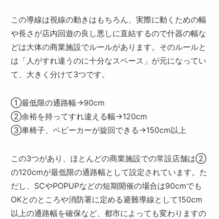
この導線は視線の動きはもちろん、実際に動くための幅
や長さが店内回遊の良し悪しに直結するので什器の幅な
どは大体の商業施設でルールがあります。そのルールと
は「人がすれ違うのに十分なスペース」が元になってい
て、大きく分けて3つです。
①最低限の通路幅→90cm
②余裕を持ってすれ違える幅→120cm
③車椅子、ベビーカーが旋回できる→150cm以上
この3つがあり、ほとんどの商業施設での常設店舗は②
の120cmが最低限の通路幅として設定されています。た
だし、SCやPOPUPなどの短期開催の場合は90cmでも
OKとのところや消防署に定める避難導線として150cm
以上の通路幅を確保など、都市によっても変わりますの