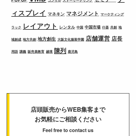
コンサル
ストーリーテリング
ィスプレイ
マネジメント
マネキン
マーケティング
レイアウト
レンタル
中国市場
ラック
中国
什器
共創
地
店舗運営
店長
地方創生
域創成
地方共創
大阪文化服装学園
陳列
用語
講義
販売員教育
越境
鹿児島
店頭販売からWEB集客まで
お気軽にご相談ください
Feel free to contact us