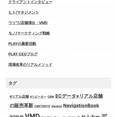
クライアントインタビュー
ヒト/マネジメント
ウツワ/店舗演出・VMD
モノ/マーケティング戦略
PLAYの最新活動
PLAY CEOブログ
現場改革のリアルメソッド
タグ
ECデータ×リアル店舗
#リアル店舗
#リピーター
CRM
の販売革新
NavigationBook
FaWTOKYO
glowup
VMD
デ
セミナー
POPUP