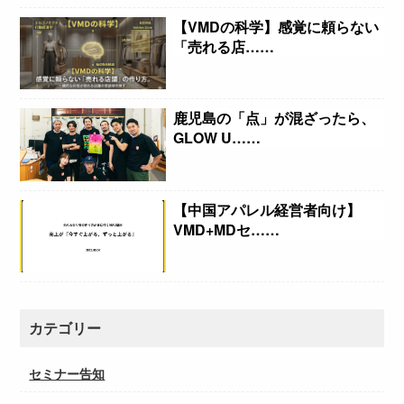
【VMDの科学】感覚に頼らない
「売れる店……
鹿児島の「点」が混ざったら、
GLOW U……
【中国アパレル経営者向け】
VMD+MDセ……
カテゴリー
セミナー告知