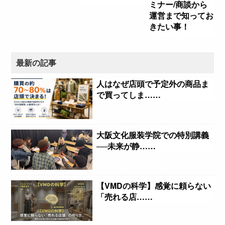
ミナー/商談から
運営まで知ってお
きたい事！
最新の記事
人はなぜ店頭で予定外の商品ま
で買ってしま……
大阪文化服装学院での特別講義
──未来が静……
【VMDの科学】感覚に頼らない
「売れる店……