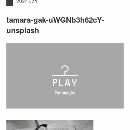
2024.1.24
tamara-gak-uWGNb3h62cY-
unsplash