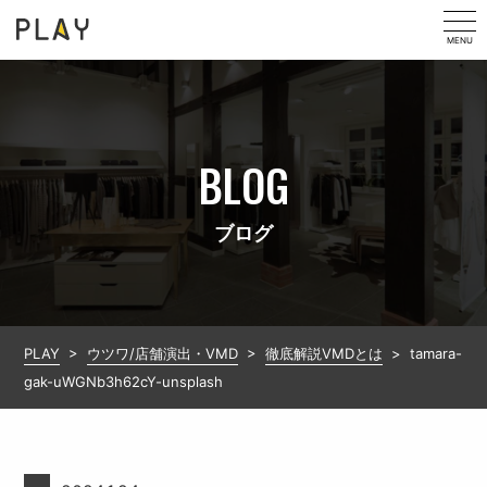
MENU
BLOG
ブログ
PLAY
>
ウツワ/店舗演出・VMD
>
徹底解説VMDとは
>
tamara-
gak-uWGNb3h62cY-unsplash