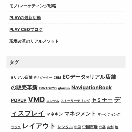
モノ/マーケティング戦略
PLAYの最新活動
PLAY CEOブログ
現場改革のリアルメソッド
タグ
ECデータ×リアル店舗
#リアル店舗
#リピーター
CRM
の販売革新
NavigationBook
FaWTOKYO
glowup
VMD
デ
セミナー
POPUP
コンサル
ストーリーテリング
ィスプレイ
マネジメント
マネキン
マーケティング
レイアウト
レンタル
中国市場
ラック
中国
什器
共創
地