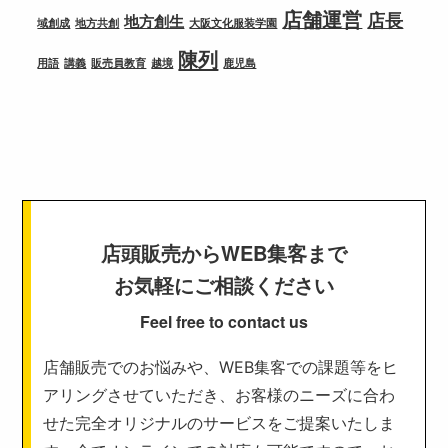
店舗運営
店長
地方創生
域創成
地方共創
大阪文化服装学園
陳列
用語
講義
販売員教育
越境
鹿児島
店頭販売からWEB集客まで
お気軽にご相談ください
Feel free to contact us
店舗販売でのお悩みや、WEB集客での課題等をヒ
アリングさせていただき、お客様のニーズに合わ
せた完全オリジナルのサービスをご提案いたしま