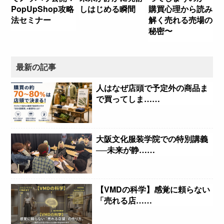
PopUpShop攻略
しはじめる瞬間
購買心理から読み
法セミナー
解く売れる売場の
秘密〜
最新の記事
人はなぜ店頭で予定外の商品ま
で買ってしま……
大阪文化服装学院での特別講義
──未来が静……
【VMDの科学】感覚に頼らない
「売れる店……