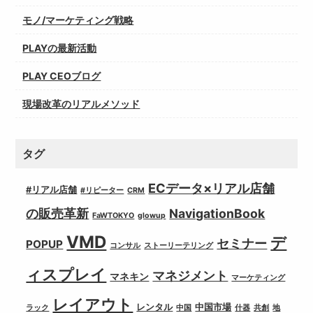
モノ/マーケティング戦略
PLAYの最新活動
PLAY CEOブログ
現場改革のリアルメソッド
タグ
ECデータ×リアル店舗
#リアル店舗
#リピーター
CRM
の販売革新
NavigationBook
FaWTOKYO
glowup
VMD
デ
セミナー
POPUP
コンサル
ストーリーテリング
ィスプレイ
マネジメント
マネキン
マーケティング
レイアウト
レンタル
中国市場
ラック
中国
什器
共創
地