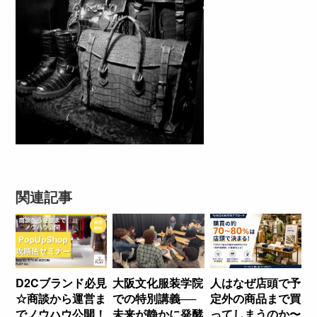
関連記事
D2Cブランド必見
大阪文化服装学院
人はなぜ店頭で予
☆商談から運営ま
での特別講義──
定外の商品まで買
でノウハウ公開！
未来が静かに発酵
ってしまうのか〜