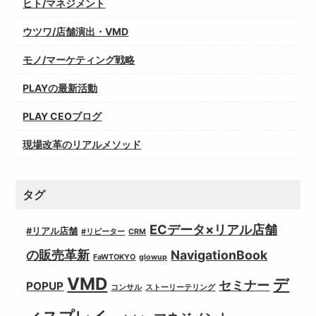
ヒト/マネジメント
ウツワ/店舗演出・VMD
モノ/マーケティング戦略
PLAYの最新活動
PLAY CEOブログ
現場改革のリアルメソッド
タグ
ECデータ×リアル店舗
#リアル店舗
#リピーター
CRM
の販売革新
NavigationBook
FaWTOKYO
glowup
VMD
デ
セミナー
POPUP
コンサル
ストーリーテリング