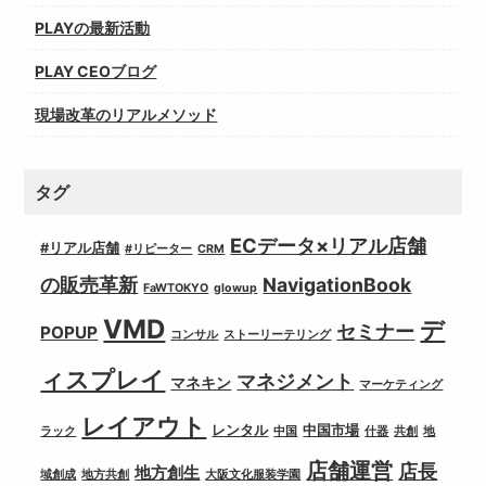
PLAYの最新活動
PLAY CEOブログ
現場改革のリアルメソッド
タグ
ECデータ×リアル店舗
#リアル店舗
#リピーター
CRM
の販売革新
NavigationBook
FaWTOKYO
glowup
VMD
デ
セミナー
POPUP
コンサル
ストーリーテリング
ィスプレイ
マネジメント
マネキン
マーケティング
レイアウト
レンタル
中国市場
ラック
中国
什器
共創
地
店舗運営
店長
地方創生
域創成
地方共創
大阪文化服装学園