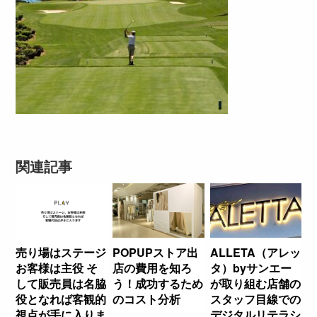
関連記事
売り場はステージ
POPUPストア出
ALLETA（アレッ
お客様は主役 そ
店の費用を知ろ
タ）byサンエー
して販売員は名脇
う！成功するため
が取り組む店舗の
役となれば客観的
のコスト分析
スタッフ目線での
視点が手に入りま
デジタルリテラシ