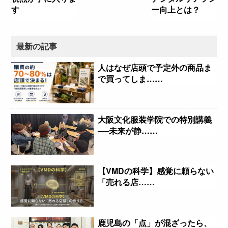
す
ー向上とは？
最新の記事
人はなぜ店頭で予定外の商品ま
で買ってしま……
大阪文化服装学院での特別講義
──未来が静……
【VMDの科学】感覚に頼らない
「売れる店……
鹿児島の「点」が混ざったら、