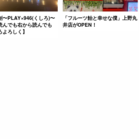
〜PLAY×946(くしろ)〜
「フルーツ飴と幸せな僕」上野丸
読んでも右から読んでも
井店がOPEN！
ろよろしく】