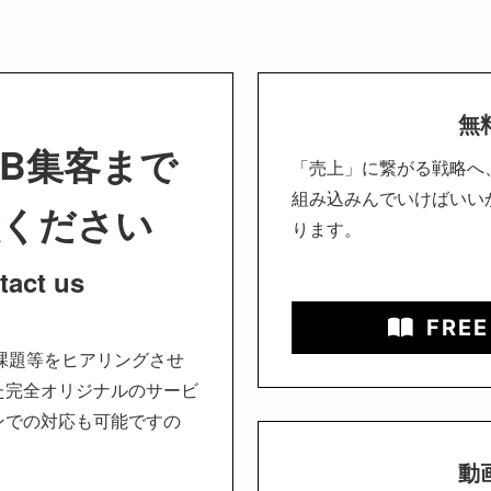
無
B集客まで
「売上」に繋がる戦略へ
組み込みんでいけばいい
談ください
ります。
tact us
FREE
課題等をヒアリングさせ
た完全オリジナルのサービ
ンでの対応も可能ですの
動