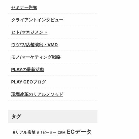
セミナー告知
クライアントインタビュー
ヒト/マネジメント
ウツワ/店舗演出・VMD
モノ/マーケティング戦略
PLAYの最新活動
PLAY CEOブログ
現場改革のリアルメソッド
タグ
ECデータ
#リアル店舗
#リピーター
CRM