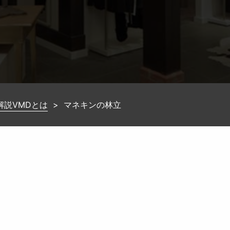
解説VMDとは
>
マネキンの林立