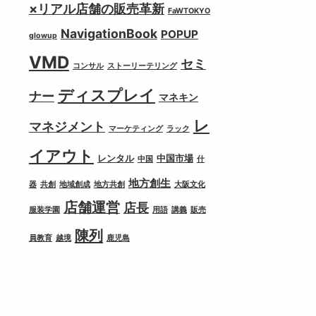
×リアル店舗の販売革新
FaWTOKYO
NavigationBook
POPUP
glowup
VMD
セミ
コンサル
ストーリーテリング
ディスプレイ
ナー
マネキン
レ
マネジメント
マーケティング
ラック
イアウト
レンタル
中国市場
中国
什
地方創生
器
共創
地域創成
地方共創
大阪文化
店舗運営
店長
服装学園
用語
講義
販売
陳列
員教育
越境
鹿児島