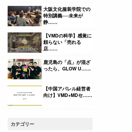
大阪文化服装学院での
特別講義──未来が
静……
【VMDの科学】感覚に
頼らない「売れる
店……
鹿児島の「点」が混ざ
ったら、GLOW U……
【中国アパレル経営者
向け】VMD+MDセ……
カテゴリー