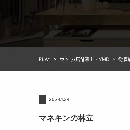
PLAY
>
ウツワ/店舗演出・VMD
>
徹底
2024.1.24
マネキンの林立