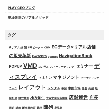
PLAY CEOブログ
現場改革のリアルメソッド
タグ
ECデータ×リアル店舗
#リアル店舗
#リピーター
CRM
の販売革新
NavigationBook
FaWTOKYO
glowup
VMD
デ
セミナー
POPUP
コンサル
ストーリーテリング
ィスプレイ
マネジメント
マネキン
マーケティング
レイアウト
レンタル
中国市場
ラック
中国
什器
共創
地
店舗運営
店長
地方創生
域創成
地方共創
大阪文化服装学園
陳列
用語
講義
販売員教育
越境
鹿児島