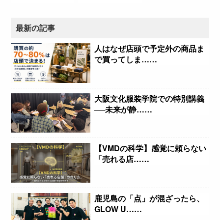
最新の記事
人はなぜ店頭で予定外の商品ま
で買ってしま……
大阪文化服装学院での特別講義
──未来が静……
【VMDの科学】感覚に頼らない
「売れる店……
鹿児島の「点」が混ざったら、
GLOW U……