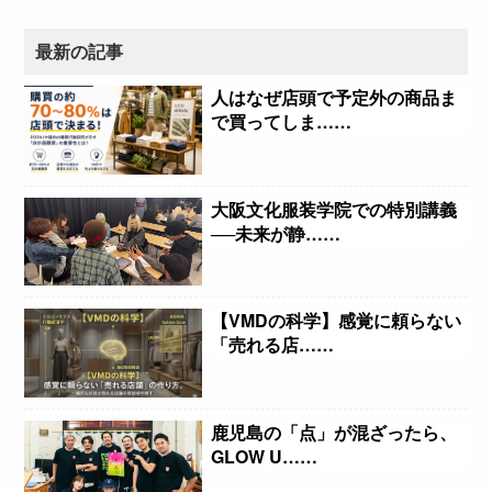
最新の記事
人はなぜ店頭で予定外の商品ま
で買ってしま……
大阪文化服装学院での特別講義
──未来が静……
【VMDの科学】感覚に頼らない
「売れる店……
鹿児島の「点」が混ざったら、
GLOW U……