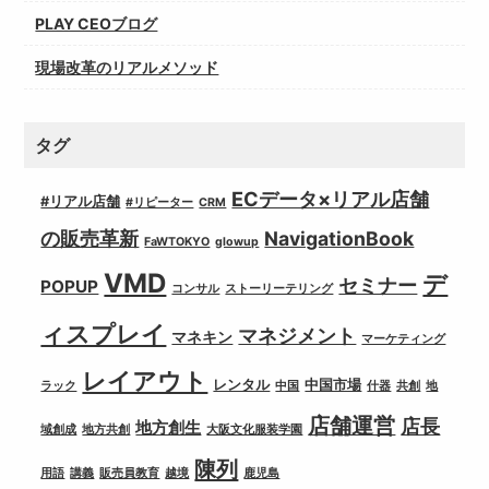
PLAY CEOブログ
現場改革のリアルメソッド
タグ
ECデータ×リアル店舗
#リアル店舗
#リピーター
CRM
の販売革新
NavigationBook
FaWTOKYO
glowup
VMD
デ
セミナー
POPUP
コンサル
ストーリーテリング
ィスプレイ
マネジメント
マネキン
マーケティング
レイアウト
レンタル
中国市場
ラック
中国
什器
共創
地
店舗運営
店長
地方創生
域創成
地方共創
大阪文化服装学園
陳列
用語
講義
販売員教育
越境
鹿児島