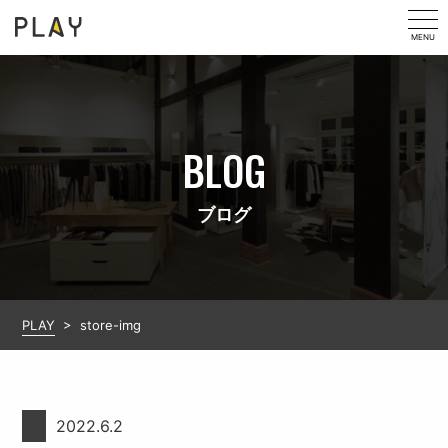
MENU
BLOG
ブログ
PLAY
>
store-img
2022.6.2