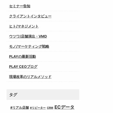
セミナー告知
クライアントインタビュー
ヒト/マネジメント
ウツワ/店舗演出・VMD
モノ/マーケティング戦略
PLAYの最新活動
PLAY CEOブログ
現場改革のリアルメソッド
タグ
ECデータ
#リアル店舗
#リピーター
CRM