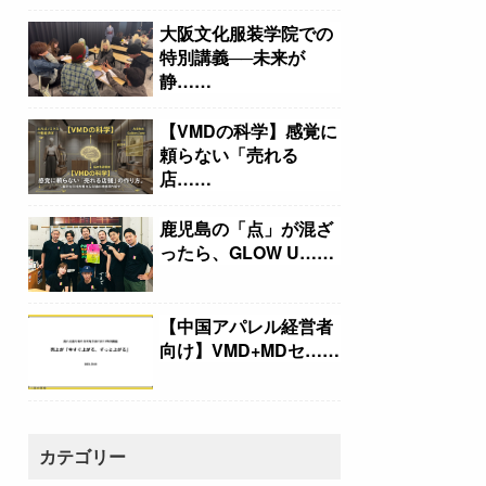
大阪文化服装学院での
特別講義──未来が
静……
【VMDの科学】感覚に
頼らない「売れる
店……
鹿児島の「点」が混ざ
ったら、GLOW U……
【中国アパレル経営者
向け】VMD+MDセ……
カテゴリー