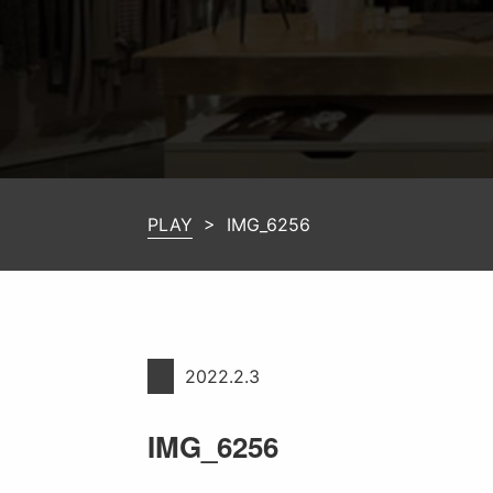
PLAY
>
IMG_6256
2022.2.3
IMG_6256