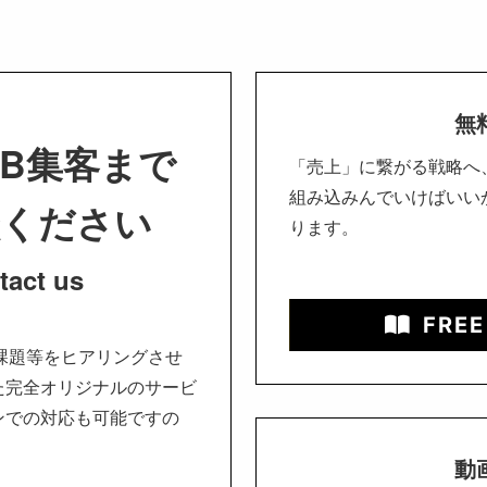
無
B集客まで
「売上」に繋がる戦略へ
組み込みんでいけばいい
談ください
ります。
tact us
FREE
課題等をヒアリングさせ
た完全オリジナルのサービ
ンでの対応も可能ですの
動