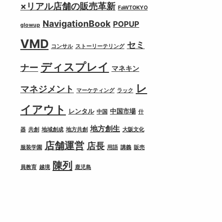
×リアル店舗の販売革新
FaWTOKYO
NavigationBook
POPUP
glowup
VMD
セミ
コンサル
ストーリーテリング
ディスプレイ
ナー
マネキン
レ
マネジメント
マーケティング
ラック
イアウト
レンタル
中国市場
中国
什
地方創生
器
共創
地域創成
地方共創
大阪文化
店舗運営
店長
服装学園
用語
講義
販売
陳列
員教育
越境
鹿児島