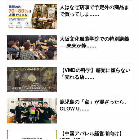
人はなぜ店頭で予定外の商品ま
で買ってしま……
大阪文化服装学院での特別講義
──未来が静……
【VMDの科学】感覚に頼らない
「売れる店……
鹿児島の「点」が混ざったら、
GLOW U……
【中国アパレル経営者向け】