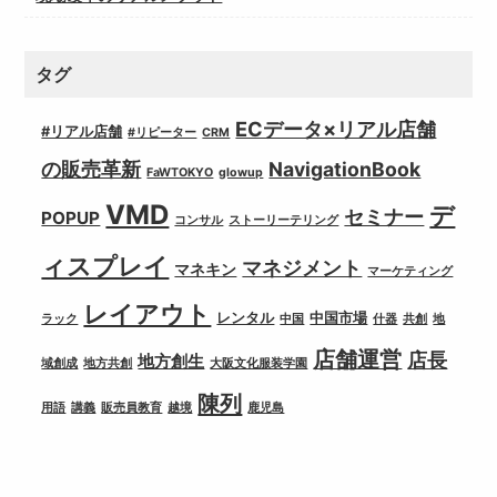
タグ
ECデータ×リアル店舗
#リアル店舗
#リピーター
CRM
の販売革新
NavigationBook
FaWTOKYO
glowup
VMD
デ
セミナー
POPUP
コンサル
ストーリーテリング
ィスプレイ
マネジメント
マネキン
マーケティング
レイアウト
レンタル
中国市場
ラック
中国
什器
共創
地
店舗運営
店長
地方創生
域創成
地方共創
大阪文化服装学園
陳列
用語
講義
販売員教育
越境
鹿児島