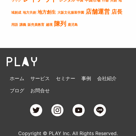
レンタル
中国市場
ラック
中国
什器
共創
地
店舗運営
店長
地方創生
域創成
地方共創
大阪文化服装学園
陳列
用語
講義
販売員教育
越境
鹿児島
ホーム
サービス
セミナー
事例
会社紹介
ブログ
お問合せ
Copyright © PLAY Inc. All Rights Reserved.