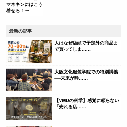
マネキンにはこう
着せろ！〜
最新の記事
人はなぜ店頭で予定外の商品ま
で買ってしま……
大阪文化服装学院での特別講義
──未来が静……
【VMDの科学】感覚に頼らない
「売れる店……