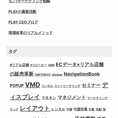
モノ/マーケティング戦略
PLAYの最新活動
PLAY CEOブログ
現場改革のリアルメソッド
タグ
ECデータ×リアル店舗
#リアル店舗
#リピーター
CRM
の販売革新
NavigationBook
FaWTOKYO
glowup
VMD
デ
セミナー
POPUP
コンサル
ストーリーテリング
ィスプレイ
マネジメント
マネキン
マーケティング
レイアウト
レンタル
中国市場
ラック
中国
什器
共創
地